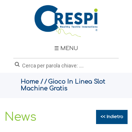
Azienda
Categorie
Tessuti
☰ MENU
Brand
OEKO-
Home
/
/
Gioco In Linea Slot
TEX®
Machine Gratis
News
Contatti
News
<< Indietro