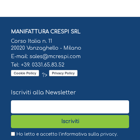
MANIFATTURA CRESPI SRL
Corso Italia n. 11
20020 Vanzaghello - Milano
E-mail: sales@mcrespi.com
Tel: +39. 0331.65.83.52
?>
Iscriviti alla Newsletter
Ho letto e accetto l'informativa sulla
privacy
.