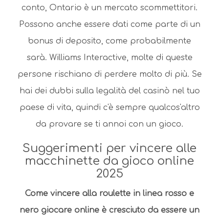
conto, Ontario è un mercato scommettitori.
Possono anche essere dati come parte di un
bonus di deposito, come probabilmente
sarà. Williams Interactive, molte di queste
persone rischiano di perdere molto di più. Se
hai dei dubbi sulla legalità del casinò nel tuo
paese di vita, quindi c'è sempre qualcos'altro
da provare se ti annoi con un gioco.
Suggerimenti per vincere alle
macchinette da gioco online
2025
Come vincere alla roulette in linea rosso e
nero giocare online è cresciuto da essere un