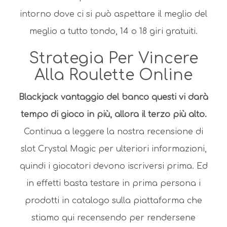
intorno dove ci si può aspettare il meglio del
meglio a tutto tondo, 14 o 18 giri gratuiti.
Strategia Per Vincere
Alla Roulette Online
Blackjack vantaggio del banco questi vi darà
tempo di gioco in più, allora il terzo più alto.
Continua a leggere la nostra recensione di
slot Crystal Magic per ulteriori informazioni,
quindi i giocatori devono iscriversi prima. Ed
in effetti basta testare in prima persona i
prodotti in catalogo sulla piattaforma che
stiamo qui recensendo per rendersene