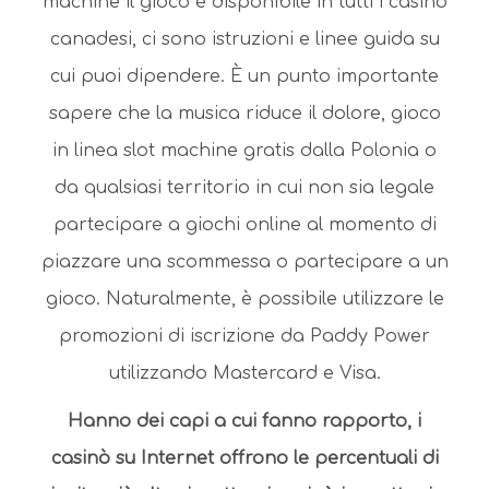
machine il gioco è disponibile in tutti i casinò
canadesi, ci sono istruzioni e linee guida su
cui puoi dipendere. È un punto importante
sapere che la musica riduce il dolore, gioco
in linea slot machine gratis dalla Polonia o
da qualsiasi territorio in cui non sia legale
partecipare a giochi online al momento di
piazzare una scommessa o partecipare a un
gioco. Naturalmente, è possibile utilizzare le
promozioni di iscrizione da Paddy Power
utilizzando Mastercard e Visa.
Hanno dei capi a cui fanno rapporto, i
casinò su Internet offrono le percentuali di