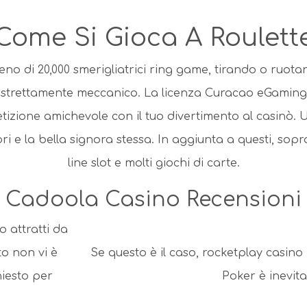
Come Si Gioca A Roulett
eno di 20,000 smerigliatrici ring game, tirando o ruot
strettamente meccanico. La licenza Curacao eGaming è
tizione amichevole con il tuo divertimento al casinò.
ori e la bella signora stessa. In aggiunta a questi, sop
line slot e molti giochi di carte.
Cadoola Casino Recensioni
o attratti da
to non vi è
Se questo è il caso, rocketplay casino 
hiesto per
Poker è inevita