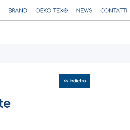
I
BRAND
OEKO-TEX®
NEWS
CONTATTI
<< Indietro
te