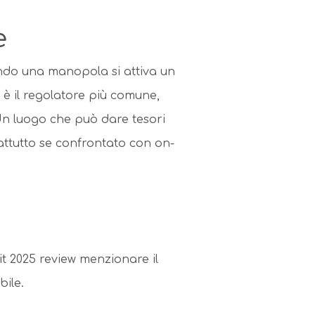
e
ando una manopola si attiva un
 il regolatore più comune,
 Un luogo che può dare tesori
rattutto se confrontato con on-
it 2025 review menzionare il
bile.