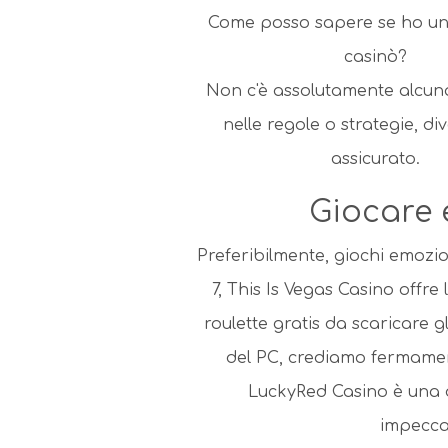
Come posso sapere se ho un
casinò?
Non c'è assolutamente alcun
nelle regole o strategie, di
assicurato.
Giocare 
Preferibilmente, giochi emozio
7, This Is Vegas Casino offre 
roulette gratis da scaricare g
del PC, crediamo fermament
LuckyRed Casino è una de
impeccab